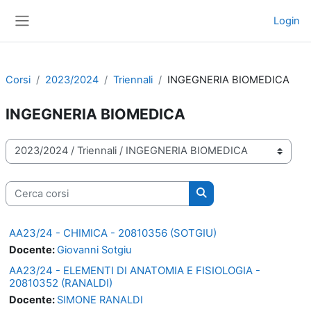
Vai al contenuto principale
Login
Pannello laterale
Corsi
2023/2024
Triennali
INGEGNERIA BIOMEDICA
INGEGNERIA BIOMEDICA
Categorie di corso
Cerca corsi
Cerca corsi
AA23/24 - CHIMICA - 20810356 (SOTGIU)
Docente:
Giovanni Sotgiu
AA23/24 - ELEMENTI DI ANATOMIA E FISIOLOGIA -
20810352 (RANALDI)
Docente:
SIMONE RANALDI